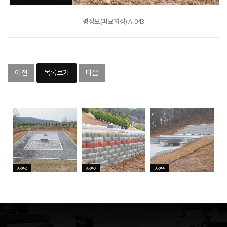
평장묘(파묘화장) A-043
이전
목록보기
다음