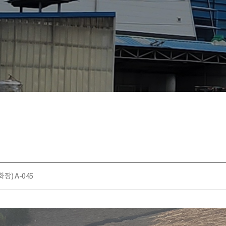
) A-045