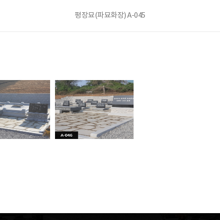
평장묘(파묘화장) A-045