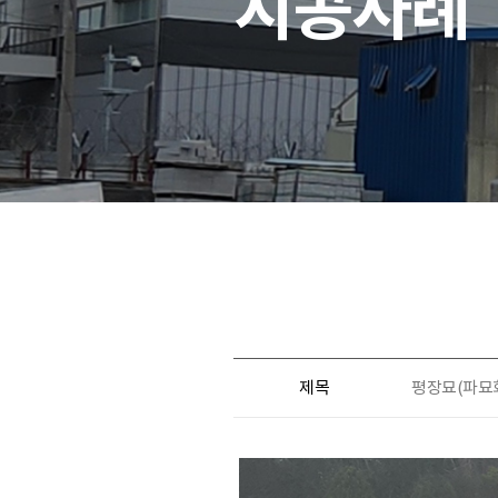
시공사례
제목
평장묘(파묘화장