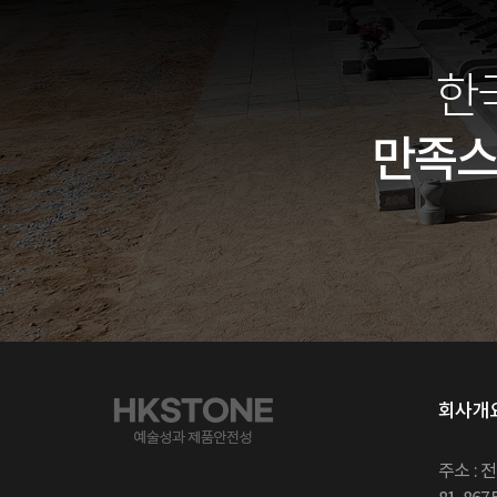
한
만족
회사개
주소 : 