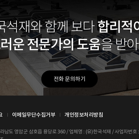
합리적
국석재와 함께
보다
스러운
전문가의 도움
을 받
전화 문의하기
요
이메일무단수집거부
개인정보처리방침
전라남도 영암군 삼호읍 용당로 360 /
업체명 : (유)한국석재 / 사업자번호 