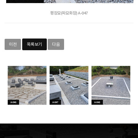
평장묘(파묘화장) A-047
이전
목록보기
다음