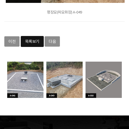
평장묘(파묘화장) A-049
이전
목록보기
다음