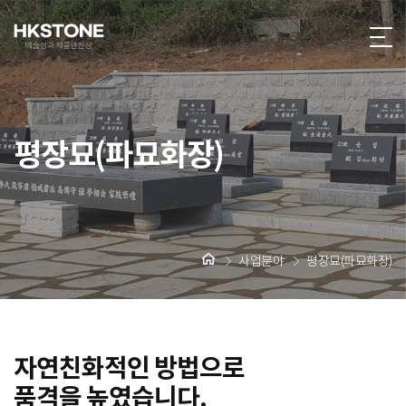
평장묘(파묘화장)
사업분야
평장묘(파묘화장)
자연친화적인 방법으로
품격을 높였습니다.