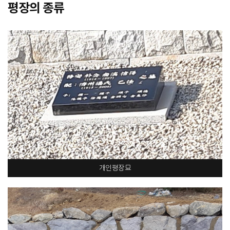
평장의 종류
개인평장묘