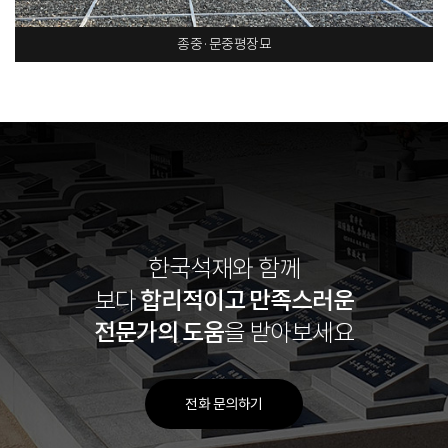
종중·문중평장묘
한국석재와 함께
합리적이고
만족스러운
보다
전문가의 도움
을 받아보세요
전화 문의하기