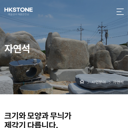
자연석
사업분야
자연석
크기와 모양과 무늬가
제각기 다릅니다.